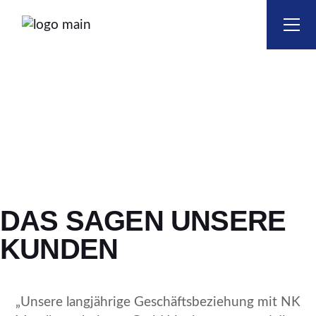
Skip
to
the
content
REFERENZEN
UNSERE
ANSPRUCH?
ZUFRIEDENE
KUNDEN
DAS SAGEN UNSERE
KUNDEN
„Unsere langjährige Geschäftsbeziehung mit NK